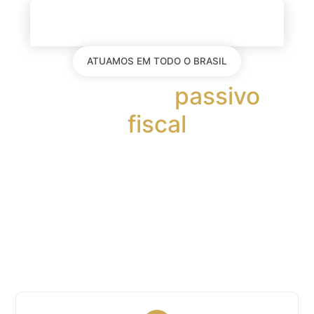
ATUAMOS EM TODO O BRASIL
Gestão de
passivo
fiscal
Solução estratégica que transforma
obrigações fiscais em oportunidades de
equilíbrio financeiro, fortalecendo a
conformidade e a credibilidade empresarial
com inteligência e visão de longo prazo.