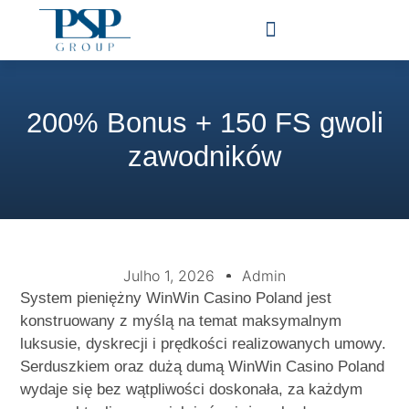
200% Bonus + 150 FS gwoli
zawodników
Julho 1, 2026
Admin
System pieniężny WinWin Casino Poland jest
konstruowany z myślą na temat maksymalnym
luksusie, dyskrecji i prędkości realizowanych umowy.
Serduszkiem oraz dużą dumą WinWin Casino Poland
wydaje się bez wątpliwości doskonała, za każdym