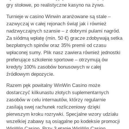
gry stołowe, po realistyczne kasyno na żywo.
Turnieje w casino Winwin aranżowane są stale –
zazwyczaj w całej rejonach świąt jak i również
nadzwyczajnych szansie – z dobrymi pulami nagród.
Za siódmą wpłatę (min. 50 €) gracze zdobywają setka
bezpłatnych spinów oraz 35% premii od czasu
wpłaconej sumy. Plik nasz zawiera również jednostki
preferujące szkolenie sportowe – otrzymują ów
kredyty 100% zasobów bonusowych w całej
źródłowym depozycie.
Razem pęk powitalny WinWin Casino może
dostarczyć kilkunastu złotych suplementarnych
zasobów w celu internautów, którzy regularnie
zasilają swej rachunek rozliczeniowy dzięki
pierwszym kroku rozrywki. Specjalne wzory udziału
wszelkiej zabawy są osiągalne po kodeksie promocji
WinWin Casino. Przy 3 etapie WinWin Casino