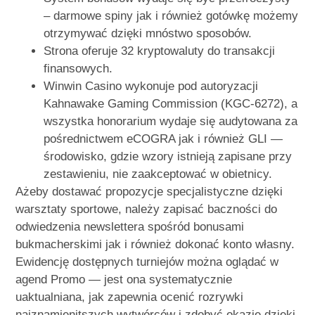
– darmowe spiny jak i również gotówkę możemy
otrzymywać dzięki mnóstwo sposobów.
Strona oferuje 32 kryptowaluty do transakcji
finansowych.
Winwin Casino wykonuje pod autoryzacji
Kahnawake Gaming Commission (KGC-6272), a
wszystka honorarium wydaje się audytowana za
pośrednictwem eCOGRA jak i również GLI —
środowisko, gdzie wzory istnieją zapisane przy
zestawieniu, nie zaakceptować w obietnicy.
Ażeby dostawać propozycje specjalistyczne dzięki
warsztaty sportowe, należy zapisać baczności do
odwiedzenia newslettera spośród bonusami
bukmacherskimi jak i również dokonać konto własny.
Ewidencję dostępnych turniejów można oglądać w
agend Promo — jest ona systematycznie
uaktualniana, jak zapewnia ocenić rozrywki
najznamienitszych wytwórców i zdobyć okazje dzięki