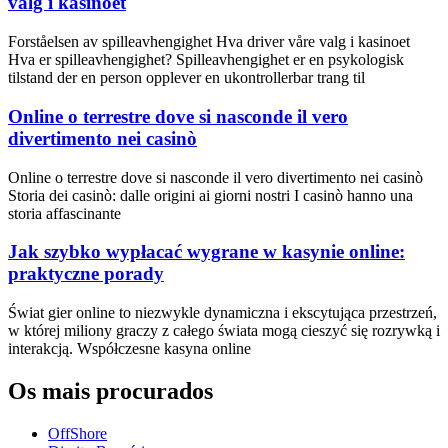
valg i kasinoet
Forståelsen av spilleavhengighet Hva driver våre valg i kasinoet
Hva er spilleavhengighet? Spilleavhengighet er en psykologisk
tilstand der en person opplever en ukontrollerbar trang til
Online o terrestre dove si nasconde il vero
divertimento nei casinò
Online o terrestre dove si nasconde il vero divertimento nei casinò
Storia dei casinò: dalle origini ai giorni nostri I casinò hanno una
storia affascinante
Jak szybko wypłacać wygrane w kasynie online:
praktyczne porady
Świat gier online to niezwykle dynamiczna i ekscytująca przestrzeń,
w której miliony graczy z całego świata mogą cieszyć się rozrywką i
interakcją. Współczesne kasyna online
Os mais procurados
OffShore