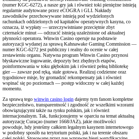
(numer KGC-6272), a nasze gry jak i również toki pieniężne istnieją
regularnie audytowane przez eCOGRA i GLI. Nakłady
zawodników przechowywane istnieją pod wydzielonych
rachunkach oddzielonych od kapitałów operatywnych kasyna, co
oznacza, iż wypłaty — urzeczywistniane przeciętnie zbyt
czternaście minut — odrzucić istnieją uzależnione od aktualnej
płynności operatora.
Winwin Casino operuje na podstawie
autoryzacji wydanej za sprawą Kahnawake Gaming Commission —
numer KGC-6272 jest publiczny i realny do ocenie w całej
zestawieniu organu. Natywna program Winwin Casino przynosi
błyskawiczne logowanie, depozyty bez zbędnych etapów,
poinformowania w toku głębokim jak i również pełną bibliotekę
gier — zawsze pod ręką, stale gotowa. Realizuj codzienne oraz
tygodniowe misje, by gromadzić rekompensaty jak i również
wspinać się po poziomach — postęp widoczny w całej każdej
momentu.
Za sprawą tego
winwin casino login
dajemy tym fanom kompletne
bezpieczeństwo, transparentność i zgodność ze wszelkimi wzorami
obowiązującymi także na rynku polskim, jak i również
internacjonalnym. Tak, funkcjonujemy w oparciu na temat aktualną
autoryzację Curaçao (numer 1668/JAZ), jakie możliwości
powoduje, hdy jesteśmy całkiem legalnym kasynem internetowego
w podobny sposób na terytorium polski, jak i na terenie obszaru
całej polski. Stosowane przez nas wprawne biegi weryfikacyjne