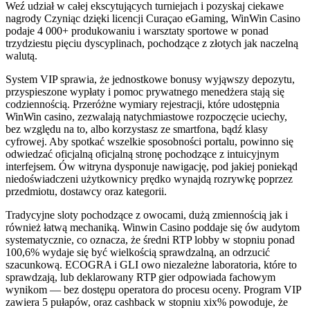
Weź udział w całej ekscytujących turniejach i pozyskaj ciekawe
nagrody Czyniąc dzięki licencji Curaçao eGaming, WinWin Casino
podaje 4 000+ produkowaniu i warsztaty sportowe w ponad
trzydziestu pięciu dyscyplinach, pochodzące z złotych jak naczelną
walutą.
System VIP sprawia, że jednostkowe bonusy wyjąwszy depozytu,
przyspieszone wypłaty i pomoc prywatnego menedżera stają się
codziennością. Przeróżne wymiary rejestracji, które udostępnia
WinWin casino, zezwalają natychmiastowe rozpoczęcie uciechy,
bez względu na to, albo korzystasz ze smartfona, bądź klasy
cyfrowej. Aby spotkać wszelkie sposobności portalu, powinno się
odwiedzać oficjalną oficjalną stronę pochodzące z intuicyjnym
interfejsem. Ów witryna dysponuje nawigację, pod jakiej poniekąd
niedoświadczeni użytkownicy prędko wynajdą rozrywkę poprzez
przedmiotu, dostawcy oraz kategorii.
Tradycyjne sloty pochodzące z owocami, dużą zmiennością jak i
również łatwą mechaniką. Winwin Casino poddaje się ów audytom
systematycznie, co oznacza, że średni RTP lobby w stopniu ponad
100,6% wydaje się być wielkością sprawdzalną, an odrzucić
szacunkową. ECOGRA i GLI owo niezależne laboratoria, które to
sprawdzają, lub deklarowany RTP gier odpowiada fachowym
wynikom — bez dostępu operatora do procesu oceny. Program VIP
zawiera 5 pułapów, oraz cashback w stopniu xix% powoduje, że