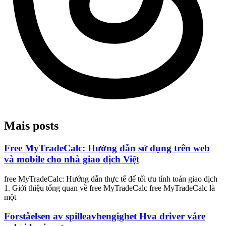
Mais posts
Free MyTradeCalc: Hướng dẫn sử dụng trên web
và mobile cho nhà giao dịch Việt
free MyTradeCalc: Hướng dẫn thực tế để tối ưu tính toán giao dịch
1. Giới thiệu tổng quan về free MyTradeCalc free MyTradeCalc là
một
Forståelsen av spilleavhengighet Hva driver våre