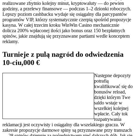
realizowane zbytnio kolejny minut, kryptowaluty — do pewien
godziny, a przelewy finansowe — podczas 1–2 dzionki roboczych.
Lepszy poziom cashbacku wydaje się osiągalny dla parcypantów
programów VIP, którzy systematycznie czerpią spośród propozycje
kasyna. W całej trzecim kroku WinWin Casino mechanicznie
dolicza 200% wpłaconej ilości jako bonus oraz 150 bezpłatnych
spinów, jakie znajdują się przyznawane partiami wedle konceptem
reklamy.
Turnieje z pulą nagród do odwiedzenia
10-ciu,000 €
Następne depozyty
potrafią
kwalifikować się do
bonusów reload,
dzięki którym Twe
saldo wstaje w
wszelkiej kolejnej
wpłacie. Cały tok
rozpatrywania
reklamacji jest oczywisty i osiągalny dla wszelakiego gracza. W
zakresie propozycje darmowe spiny są przyznawane przy transzach
— 28 spinów dziennie za pośrednictwem pięć dalszych dób. Jak się