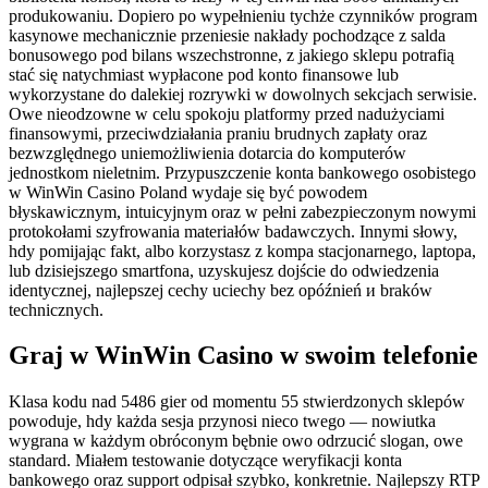
produkowaniu. Dopiero po wypełnieniu tychże czynników program
kasynowe mechanicznie przeniesie nakłady pochodzące z salda
bonusowego pod bilans wszechstronne, z jakiego sklepu potrafią
stać się natychmiast wypłacone pod konto finansowe lub
wykorzystane do dalekiej rozrywki w dowolnych sekcjach serwisie.
Owe nieodzowne w celu spokoju platformy przed nadużyciami
finansowymi, przeciwdziałania praniu brudnych zapłaty oraz
bezwzględnego uniemożliwienia dotarcia do komputerów
jednostkom nieletnim. Przypuszczenie konta bankowego osobistego
w WinWin Casino Poland wydaje się być powodem
błyskawicznym, intuicyjnym oraz w pełni zabezpieczonym nowymi
protokołami szyfrowania materiałów badawczych. Innymi słowy,
hdy pomijając fakt, albo korzystasz z kompa stacjonarnego, laptopa,
lub dzisiejszego smartfona, uzyskujesz dojście do odwiedzenia
identycznej, najlepszej cechy uciechy bez opóźnień и braków
technicznych.
Graj w WinWin Casino w swoim telefonie
Klasa kodu nad 5486 gier od momentu 55 stwierdzonych sklepów
powoduje, hdy każda sesja przynosi nieco twego — nowiutka
wygrana w każdym obróconym bębnie owo odrzucić slogan, owe
standard. Miałem testowanie dotyczące weryfikacji konta
bankowego oraz support odpisał szybko, konkretnie. Najlepszy RTP