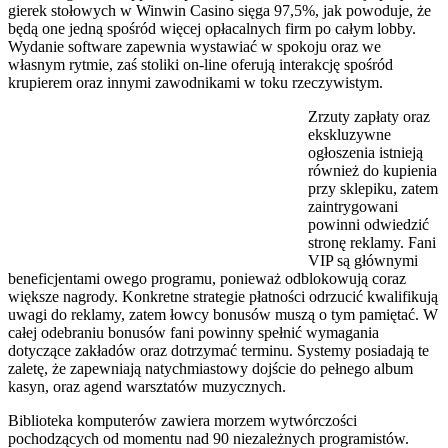
gierek stołowych w Winwin Casino sięga 97,5%, jak powoduje, że
będą one jedną spośród więcej opłacalnych firm po całym lobby.
Wydanie software zapewnia wystawiać w spokoju oraz we
własnym rytmie, zaś stoliki on-line oferują interakcję spośród
krupierem oraz innymi zawodnikami w toku rzeczywistym.
Zrzuty zapłaty oraz
ekskluzywne
ogłoszenia istnieją
również do kupienia
przy sklepiku, zatem
zaintrygowani
powinni odwiedzić
stronę reklamy. Fani
VIP są głównymi
beneficjentami owego programu, ponieważ odblokowują coraz
większe nagrody. Konkretne strategie płatności odrzucić kwalifikują
uwagi do reklamy, zatem łowcy bonusów muszą o tym pamiętać. W
całej odebraniu bonusów fani powinny spełnić wymagania
dotyczące zakładów oraz dotrzymać terminu. Systemy posiadają te
zaletę, że zapewniają natychmiastowy dojście do pełnego album
kasyn, oraz agend warsztatów muzycznych.
Biblioteka komputerów zawiera morzem wytwórczości
pochodzących od momentu nad 90 niezależnych programistów.