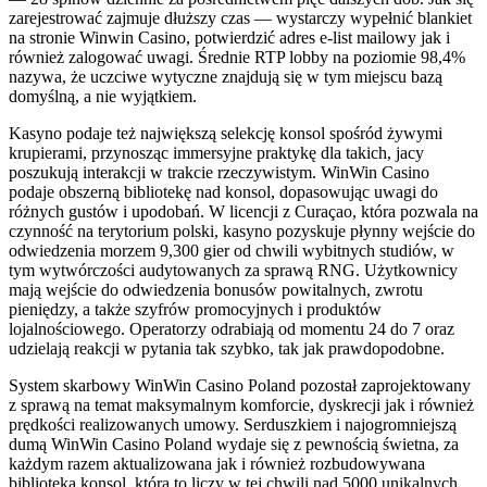
zarejestrować zajmuje dłuższy czas — wystarczy wypełnić blankiet
na stronie Winwin Casino, potwierdzić adres e-list mailowy jak i
również zalogować uwagi. Średnie RTP lobby na poziomie 98,4%
nazywa, że uczciwe wytyczne znajdują się w tym miejscu bazą
domyślną, a nie wyjątkiem.
Kasyno podaje też największą selekcję konsol spośród żywymi
krupierami, przynosząc immersyjne praktykę dla takich, jacy
poszukują interakcji w trakcie rzeczywistym. WinWin Casino
podaje obszerną bibliotekę nad konsol, dopasowując uwagi do
różnych gustów i upodobań. W licencji z Curaçao, która pozwala na
czynność na terytorium polski, kasyno pozyskuje płynny wejście do
odwiedzenia morzem 9,300 gier od chwili wybitnych studiów, w
tym wytwórczości audytowanych za sprawą RNG. Użytkownicy
mają wejście do odwiedzenia bonusów powitalnych, zwrotu
pieniędzy, a także szyfrów promocyjnych i produktów
lojalnościowego. Operatorzy odrabiają od momentu 24 do 7 oraz
udzielają reakcji w pytania tak szybko, tak jak prawdopodobne.
System skarbowy WinWin Casino Poland pozostał zaprojektowany
z sprawą na temat maksymalnym komforcie, dyskrecji jak i również
prędkości realizowanych umowy. Serduszkiem i najogromniejszą
dumą WinWin Casino Poland wydaje się z pewnością świetna, za
każdym razem aktualizowana jak i również rozbudowywana
biblioteka konsol, która to liczy w tej chwili nad 5000 unikalnych