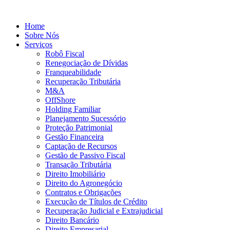
Home
Sobre Nós
Serviços
Robô Fiscal
Renegociação de Dívidas
Franqueabilidade
Recuperação Tributária
M&A
OffShore
Holding Familiar
Planejamento Sucessório
Proteção Patrimonial
Gestão Financeira
Captação de Recursos
Gestão de Passivo Fiscal
Transação Tributária
Direito Imobiliário
Direito do Agronegócio
Contratos e Obrigações
Execução de Títulos de Crédito
Recuperação Judicial e Extrajudicial
Direito Bancário
Direito Empresarial