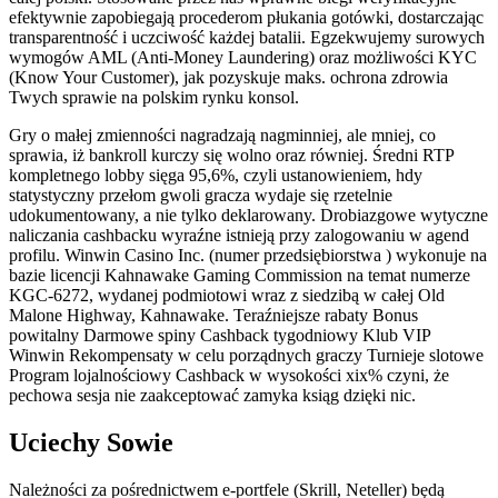
efektywnie zapobiegają procederom płukania gotówki, dostarczając
transparentność i uczciwość każdej batalii. Egzekwujemy surowych
wymogów AML (Anti-Money Laundering) oraz możliwości KYC
(Know Your Customer), jak pozyskuje maks. ochrona zdrowia
Twych sprawie na polskim rynku konsol.
Gry o małej zmienności nagradzają nagminniej, ale mniej, co
sprawia, iż bankroll kurczy się wolno oraz równiej. Średni RTP
kompletnego lobby sięga 95,6%, czyli ustanowieniem, hdy
statystyczny przełom gwoli gracza wydaje się rzetelnie
udokumentowany, a nie tylko deklarowany. Drobiazgowe wytyczne
naliczania cashbacku wyraźne istnieją przy zalogowaniu w agend
profilu. Winwin Casino Inc. (numer przedsiębiorstwa ) wykonuje na
bazie licencji Kahnawake Gaming Commission na temat numerze
KGC-6272, wydanej podmiotowi wraz z siedzibą w całej Old
Malone Highway, Kahnawake. Teraźniejsze rabaty Bonus
powitalny Darmowe spiny Cashback tygodniowy Klub VIP
Winwin Rekompensaty w celu porządnych graczy Turnieje slotowe
Program lojalnościowy Cashback w wysokości xix% czyni, że
pechowa sesja nie zaakceptować zamyka ksiąg dzięki nic.
Uciechy Sowie
Należności za pośrednictwem e-portfele (Skrill, Neteller) będą