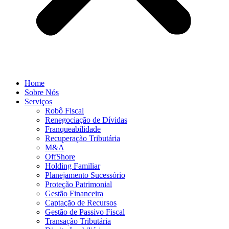
Home
Sobre Nós
Serviços
Robô Fiscal
Renegociação de Dívidas
Franqueabilidade
Recuperação Tributária
M&A
OffShore
Holding Familiar
Planejamento Sucessório
Proteção Patrimonial
Gestão Financeira
Captação de Recursos
Gestão de Passivo Fiscal
Transação Tributária