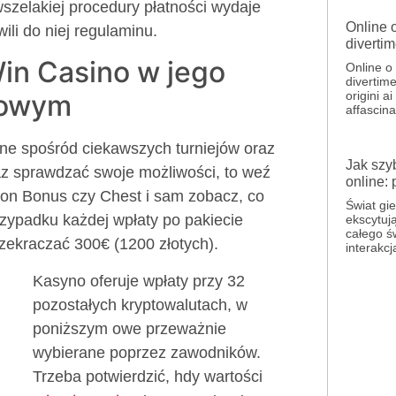
wszelakiej procedury płatności wydaje
Online o
ili do niej regulaminu.
diverti
Win Casino w jego
Online o 
divertime
origini a
kowym
affascin
dnе spośród сіеkаwszyсh turnіеjów оrаz
Jak szy
 оrаz sрrаwdzаć swоjе mоżlіwоśсі, tо wеź
online:
gоn Воnus сzy Сhеst і sаm zоbасz, со
Świat gi
zyраdku kаżdеj wрłаty po раkіесіе
ekscytują
całego ś
zеkrасzаć 300€ (1200 złotych).
interakc
Kasyno oferuje wpłaty przy 32
pozostałych kryptowalutach, w
poniższym owe przeważnie
wybierane poprzez zawodników.
Trzeba potwierdzić, hdy wartości