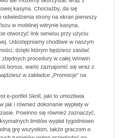
 owo ale możemy skorzystać wraz z
towej kasyna. Chociażby, da się
 odwiedzenia strony na ekran pierwszy
iszu w mobilnej witrynie kasyna,
ie otworzyć link serwisu przy użyciu
owej. Udostępniamy chodliwe w naszym
ności, dzięki którym będziesz zasilać
z zbędnych procedury w całej Winwin
kiś bonus, warto zaznajomić się wraz z
najdziesz w zakładce „Promocje” na
 e-portfel Skrill, jaki to umożliwia
w jak i również dokonanie wypłaty w
czasie. Powinno się również zaznaczyć,
ksymalnych limitów wypłat tygodniowo
odną grę wszystkim, także graczom o
nych turniejów wolno przeglądać po