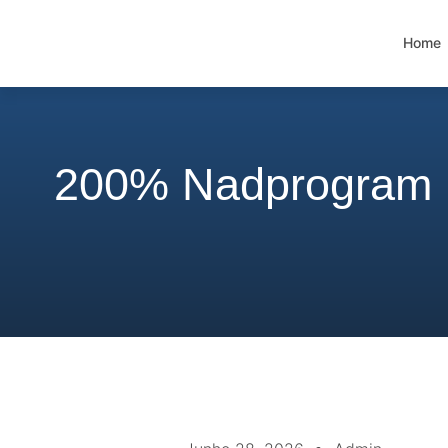
Home
200% Nadprogram i