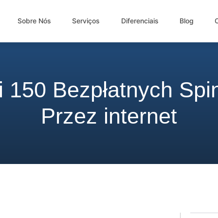
Sobre Nós
Serviços
Diferenciais
Blog
 150 Bezpłatnych Spin
Przez internet