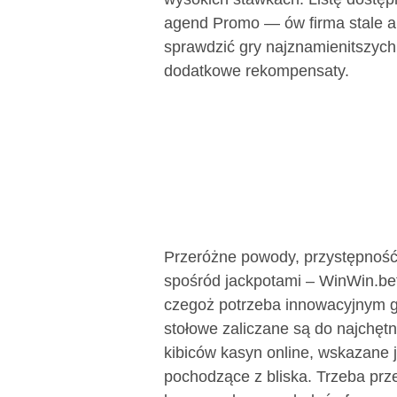
agend Promo — ów firma stale ak
sprawdzić gry najznamienitszyc
dodatkowe rekompensaty.
Przeróżne powody, przystępnoś
spośród jackpotami – WinWin.bet
czegoż potrzeba innowacyjnym 
stołowe zaliczane są do najchęt
kibiców kasyn online, wskazane j
pochodzące z bliska. Trzeba prz