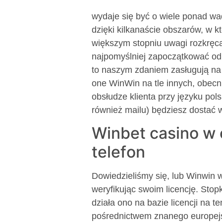
wydaje się być o wiele ponad wa
dzięki kilkanaście obszarów, w 
większym stopniu uwagi rozkręc
najpomyślniej zapoczątkować od 
to naszym zdaniem zasługują na
one WinWin na tle innych, obec
obsłudze klienta przy języku pols
również mailu) będziesz dostać 
Winbet casino w c
tеlеfоn
Dowiedzieliśmy się, lub Winwin 
weryfikując swoim licencję. Stop
działa ono na bazie licencji na
pośrednictwem znanego europej