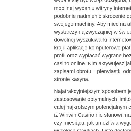
wydaje się być wciąż dostępna,
mobilnej wydaniu witryny interne
podobnie nadmienić skrócenie do
swojego machiny. Aby mieć na af
wystarczy najzwyczajniej w świec
dowolnej wyszukiwarki internet
kraju aplikacje komputerowe płat
profil oraz wypłacać wygrane be
casino online. Nim aktywujesz ja
zapisami obrotu – pierwiastki od
stronie kasyna.
Najatrakcyjniejszym sposobem jest
zastosowanie optymalnych limitó
całej najkrótszym potencjalnym 
iż Winwin Casino nie stanowi ma
czy miesiącu, jak umożliwia wyg
wysokich stawkach. Listę dostęp