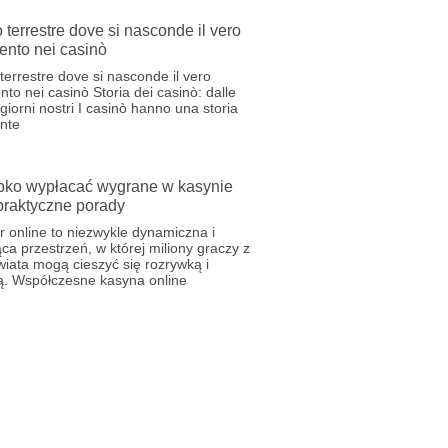
 terrestre dove si nasconde il vero
mento nei casinò
terrestre dove si nasconde il vero
nto nei casinò Storia dei casinò: dalle
i giorni nostri I casinò hanno una storia
ante
bko wypłacać wygrane w kasynie
 praktyczne porady
er online to niezwykle dynamiczna i
ca przestrzeń, w której miliony graczy z
wiata mogą cieszyć się rozrywką i
ją. Współczesne kasyna online