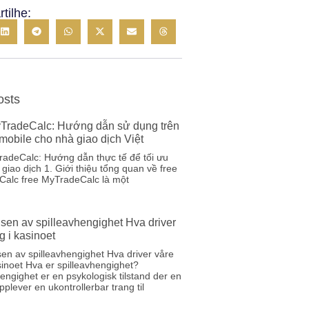
tilhe:
osts
TradeCalc: Hướng dẫn sử dụng trên
mobile cho nhà giao dịch Việt
radeCalc: Hướng dẫn thực tế để tối ưu
 giao dịch 1. Giới thiệu tổng quan về free
alc free MyTradeCalc là một
lsen av spilleavhengighet Hva driver
g i kasinoet
sen av spilleavhengighet Hva driver våre
sinoet Hva er spilleavhengighet?
engighet er en psykologisk tilstand der en
plever en ukontrollerbar trang til