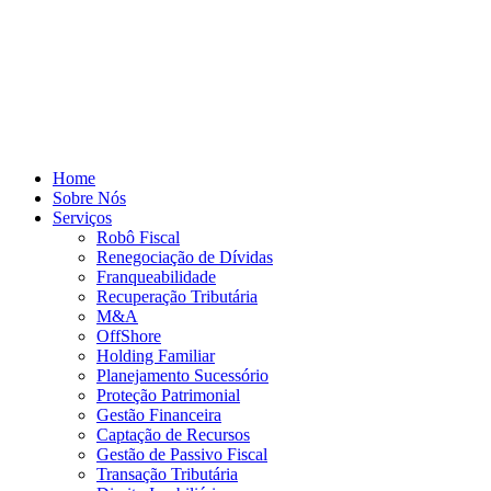
Home
Sobre Nós
Serviços
Robô Fiscal
Renegociação de Dívidas
Franqueabilidade
Recuperação Tributária
M&A
OffShore
Holding Familiar
Planejamento Sucessório
Proteção Patrimonial
Gestão Financeira
Captação de Recursos
Gestão de Passivo Fiscal
Transação Tributária