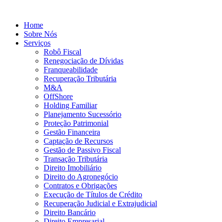
Home
Sobre Nós
Serviços
Robô Fiscal
Renegociação de Dívidas
Franqueabilidade
Recuperação Tributária
M&A
OffShore
Holding Familiar
Planejamento Sucessório
Proteção Patrimonial
Gestão Financeira
Captação de Recursos
Gestão de Passivo Fiscal
Transação Tributária
Direito Imobiliário
Direito do Agronegócio
Contratos e Obrigações
Execução de Títulos de Crédito
Recuperação Judicial e Extrajudicial
Direito Bancário
Direito Empresarial