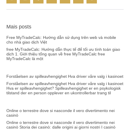
Mais posts
Free MyTradeCalc: Hướng dẫn sử dụng trên web và mobile
cho nhà giao dịch Việt
free MyTradeCalc: Hướng dẫn thực tế để tối ưu tính toán giao
dịch 1. Giới thiệu tổng quan về free MyTradeCalc free
MyTradeCalc là một
Forståelsen av spilleavhengighet Hva driver våre valg i kasinoet
Forståelsen av spilleavhengighet Hva driver våre valg i kasinoet
Hva er spilleavhengighet? Spilleavhengighet er en psykologisk
tilstand der en person opplever en ukontrollerbar trang til
Online o terrestre dove si nasconde il vero divertimento nei
casinò
Online o terrestre dove si nasconde il vero divertimento nei
casinò Storia dei casinò: dalle origini ai giorni nostri I casinò