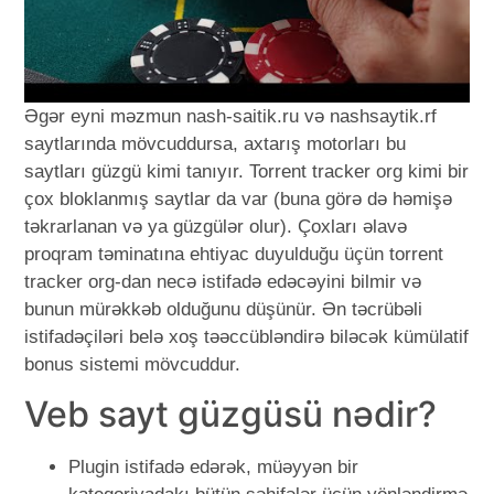
Əgər eyni məzmun nash-saitik.ru və nashsaytik.rf
saytlarında mövcuddursa, axtarış motorları bu
saytları güzgü kimi tanıyır. Torrent tracker org kimi bir
çox bloklanmış saytlar da var (buna görə də həmişə
təkrarlanan və ya güzgülər olur). Çoxları əlavə
proqram təminatına ehtiyac duyulduğu üçün torrent
tracker org-dan necə istifadə edəcəyini bilmir və
bunun mürəkkəb olduğunu düşünür. Ən təcrübəli
istifadəçiləri belə xoş təəccübləndirə biləcək kümülatif
bonus sistemi mövcuddur.
Veb sayt güzgüsü nədir?
Plugin istifadə edərək, müəyyən bir