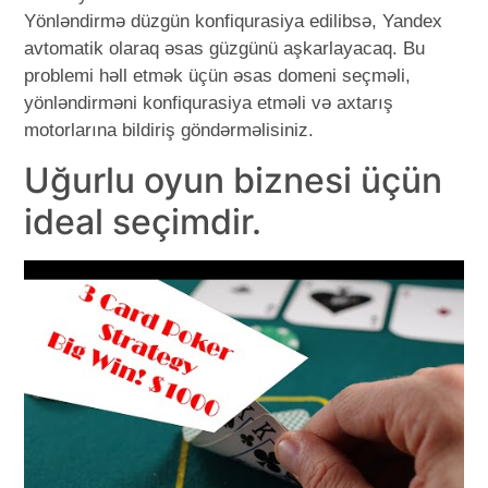
Yönləndirmə düzgün konfiqurasiya edilibsə, Yandex
avtomatik olaraq əsas güzgünü aşkarlayacaq. Bu
problemi həll etmək üçün əsas domeni seçməli,
yönləndirməni konfiqurasiya etməli və axtarış
motorlarına bildiriş göndərməlisiniz.
Uğurlu oyun biznesi üçün
ideal seçimdir.