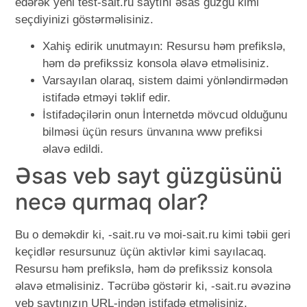
edərək yeni test-sait.ru saytını əsas güzgü kimi
seçdiyinizi göstərməlisiniz.
Xahiş edirik unutmayın: Resursu həm prefikslə,
həm də prefikssiz konsola əlavə etməlisiniz.
Varsayılan olaraq, sistem daimi yönləndirmədən
istifadə etməyi təklif edir.
İstifadəçilərin onun İnternetdə mövcud olduğunu
bilməsi üçün resurs ünvanına www prefiksi
əlavə edildi.
Əsas veb sayt güzgüsünü
necə qurmaq olar?
Bu o deməkdir ki, -sait.ru və moi-sait.ru kimi təbii geri
keçidlər resursunuz üçün aktivlər kimi sayılacaq.
Resursu həm prefikslə, həm də prefikssiz konsola
əlavə etməlisiniz. Təcrübə göstərir ki, -sait.ru əvəzinə
veb saytınızın URL-indən istifadə etməlisiniz.