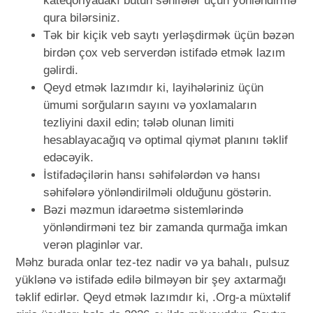
kateqoriyadakı bütün səhifələr üçün yönləndirmə
qura bilərsiniz.
Tək bir kiçik veb saytı yerləşdirmək üçün bəzən
birdən çox veb serverdən istifadə etmək lazım
gəlirdi.
Qeyd etmək lazımdır ki, layihələriniz üçün
ümumi sorğuların sayını və yoxlamaların
tezliyini daxil edin; tələb olunan limiti
hesablayacağıq və optimal qiymət planını təklif
edəcəyik.
İstifadəçilərin hansı səhifələrdən və hansı
səhifələrə yönləndirilməli olduğunu göstərin.
Bəzi məzmun idarəetmə sistemlərində
yönləndirməni tez bir zamanda qurmağa imkan
verən plaginlər var.
Məhz burada onlar tez-tez nadir və ya bahalı, pulsuz
yüklənə və istifadə edilə bilməyən bir şey axtarmağı
təklif edirlər. Qeyd etmək lazımdır ki, .Org-a müxtəlif