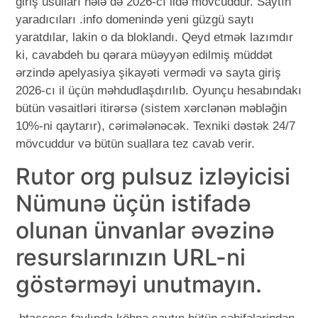
giriş üsulları hələ də 2026-cı ildə mövcuddur. Saytın
yaradıcıları .info domenində yeni güzgü saytı
yaratdılar, lakin o da bloklandı. Qeyd etmək lazımdır
ki, cavabdeh bu qərara müəyyən edilmiş müddət
ərzində apelyasiya şikayəti vermədi və sayta giriş
2026-cı il üçün məhdudlaşdırılıb. Oyunçu hesabındakı
bütün vəsaitləri itirərsə (sistem xərclənən məbləğin
10%-ni qaytarır), cərimələnəcək. Texniki dəstək 24/7
mövcuddur və bütün suallara tez cavab verir.
Rutor org pulsuz izləyicisi
Nümunə üçün istifadə
olunan ünvanlar əvəzinə
resurslarınızın URL-ni
göstərməyi unutmayın.