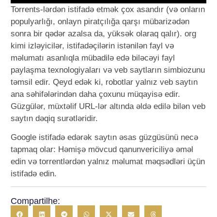
Torrents-lərdən istifadə etmək çox asandır (və onların
populyarlığı, onlayn piratçılığa qarşı mübarizədən
sonra bir qədər azalsa da, yüksək olaraq qalır). org
kimi izləyicilər, istifadəçilərin istənilən fayl və
məlumatı asanlıqla mübadilə edə biləcəyi fayl
paylaşma texnologiyaları və veb saytların simbiozunu
təmsil edir. Qeyd edək ki, robotlar yalnız veb saytın
ana səhifələrindən daha çoxunu müqayisə edir.
Güzgülər, müxtəlif URL-lər altında əldə edilə bilən veb
saytın dəqiq surətləridir.
Google istifadə edərək saytın əsas güzgüsünü necə
tapmaq olar: Həmişə mövcud qanunvericiliyə əməl
edin və torrentlərdən yalnız məlumat məqsədləri üçün
istifadə edin.
Compartilhe: