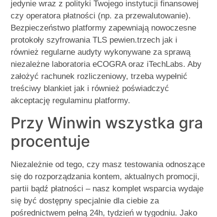
jedynie wraz z polityki Twojego instytucji finansowej
czy operatora płatności (np. za przewalutowanie).
Bezpieczeństwo platformy zapewniają nowoczesne
protokoły szyfrowania TLS pewien.trzech jak i
również regularne audyty wykonywane za sprawą
niezależne laboratoria eCOGRA oraz iTechLabs. Aby
założyć rachunek rozliczeniowy, trzeba wypełnić
treściwy blankiet jak i również poświadczyć
akceptację regulaminu platformy.
Przy Winwin wszystka gra
procentuje
Niezależnie od tego, czy masz testowania odnoszące
się do rozporządzania kontem, aktualnych promocji,
partii bądź płatności – nasz komplet wsparcia wydaje
się być dostępny specjalnie dla ciebie za
pośrednictwem pełną 24h, tydzień w tygodniu. Jako