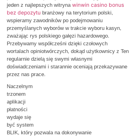
winwin casino bonus
jeden z najlepszych witryna
bez depozytu
branżowy na terytorium polski,
wspieramy zawodników po podejmowaniu
przemyślanych wyborów w trakcie wyboru kasyn,
zważając rys polskiego gałęzi hazardowego.
Przebywamy współcześni dzięki czołowych
wortalach opiniotwórczych, dokąd użytkownicy z Ten
regularnie dzielą się swymi własnymi
doświadczeniami i starannie oceniają przekazywane
przez nas prace.
Naczelnym
trzonem
aplikacji
płatności
wydaje się
być system
BLIK, który pozwala na dokonywanie