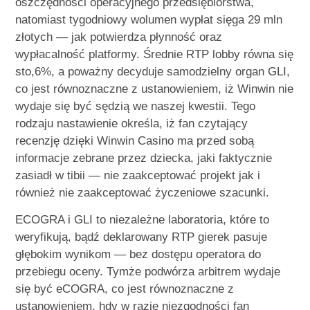
oszczędności operacyjnego przedsiębiorstwa,
natomiast tygodniowy wolumen wypłat sięga 29 mln
złotych — jak potwierdza płynność oraz
wypłacalność platformy.
Średnie RTP lobby równa się
sto,6%, a poważny decyduje samodzielny organ GLI,
co jest równoznaczne z ustanowieniem, iż Winwin nie
wydaje się być sędzią we naszej kwestii. Tego
rodzaju nastawienie określa, iż fan czytający
recenzję dzięki Winwin Casino ma przed sobą
informacje zebrane przez dziecka, jaki faktycznie
zasiadł w tibii — nie zaakceptować projekt jak i
również nie zaakceptować życzeniowe szacunki.
ECOGRA i GLI to niezależne laboratoria, które to
weryfikują, bądź deklarowany RTP gierek pasuje
głębokim wynikom — bez dostępu operatora do
przebiegu oceny. Tymże podwórza arbitrem wydaje
się być eCOGRA, co jest równoznaczne z
ustanowieniem, hdy w razie niezgodności fan