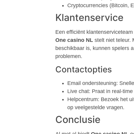
Cryptocurrencies (Bitcoin, 
Klantenservice
Een efficiënt klantenserviceteam 
One casino NL
stelt niet teleur
beschikbaar is, kunnen spelers al
problemen.
Contactopties
Email ondersteuning: Snelle
Live chat: Praat in real-tim
Helpcentrum: Bezoek het ui
op veelgestelde vragen.
Conclusie