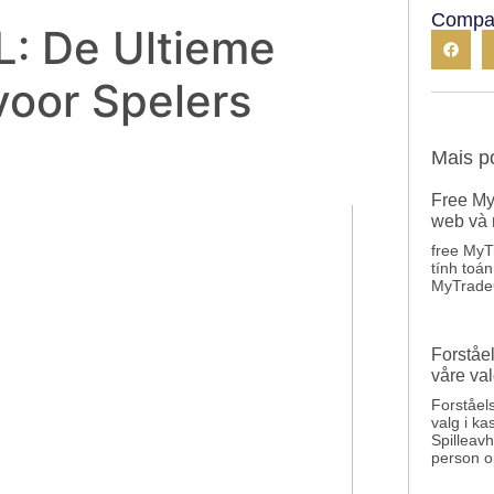
Compar
L: De Ultieme
oor Spelers
Mais p
Free My
web và 
free MyT
tính toán
MyTradeC
Forståe
våre val
Forståel
valg i ka
Spilleavh
person op