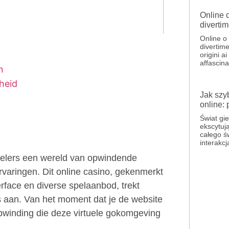
Online o
diverti
Online o 
divertime
origini a
affascin
n
heid
Jak szy
online:
Świat gi
ekscytują
całego ś
interakc
elers een wereld van opwindende
aringen. Dit online casino, gekenmerkt
terface en diverse spelaanbod, trekt
s aan. Van het moment dat je de website
opwinding die deze virtuele gokomgeving