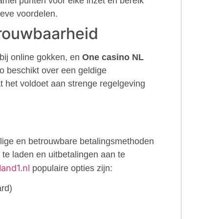
mel punten voor elke inzet en bereik
ieve voordelen.
trouwbaarheid
 bij online gokken, en
One casino NL
no beschikt over een geldige
at het voldoet aan strenge regelgeving
ilige en betrouwbare betalingsmethoden
te laden en uitbetalingen aan te
and1.nl
populaire opties zijn:
rd)