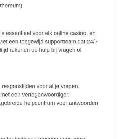
Ethereum)
is essentieel voor elk online casino, en
. Met een toegewijd supportteam dat 24/7
tijd rekenen op hulp bij vragen of
 responstijden voor al je vragen.
e met een vertegenwoordiger.
tgebreide helpcentrum voor antwoorden