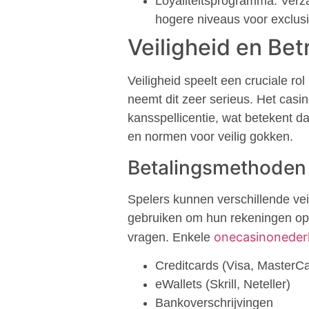
Loyaliteitsprogramma: Verza
hogere niveaus voor exclus
Veiligheid en Be
Veiligheid speelt een cruciale rol
neemt dit zeer serieus. Het casi
kansspellicentie, wat betekent d
en normen voor veilig gokken.
Betalingsmethoden
Spelers kunnen verschillende ve
gebruiken om hun rekeningen op 
onecasinonederl
vragen. Enkele
Creditcards (Visa, MasterCa
eWallets (Skrill, Neteller)
Bankoverschrijvingen