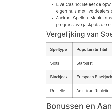
Live Casino: Beleef de opwi
eigen huis met live dealers 
Jackpot Spellen: Maak kans
progressieve jackpots die e
Vergelijking van Spe
Speltype
Populairste Titel
Slots
Starburst
Blackjack
European Blackjac
Roulette
American Roulette
Bonussen en Aan