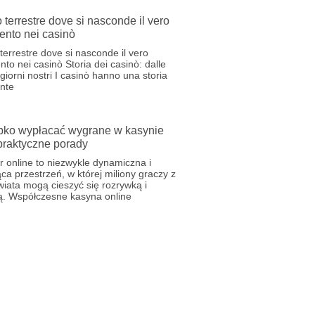
 terrestre dove si nasconde il vero
mento nei casinò
terrestre dove si nasconde il vero
nto nei casinò Storia dei casinò: dalle
i giorni nostri I casinò hanno una storia
ante
bko wypłacać wygrane w kasynie
 praktyczne porady
er online to niezwykle dynamiczna i
ca przestrzeń, w której miliony graczy z
wiata mogą cieszyć się rozrywką i
ją. Współczesne kasyna online