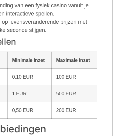
nding van een fysiek casino vanuit je
en interactieve spellen.
 op levensveranderende prijzen met
lke seconde stijgen.
llen
Minimale inzet
Maximale inzet
0,10 EUR
100 EUR
k
1 EUR
500 EUR
0,50 EUR
200 EUR
biedingen