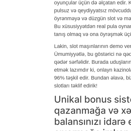
oyunçular üçün də əlçatan edir. 
pulsuz və qeydiyyatsız mövcuddu
öyrənməyə və düzgün slot və mər
Bu xüsusiyyətdən real pula oyna
tanış olmaq və ona öyrəşmək üçün
Lakin, slot maşınlarının demo vers
Ümumiyyətlə, bu göstərici nə qəd
qədər sərfəlidir. Burada uduşların
etmək lazımdır ki, onlayn kazino
96% təşkil edir. Bundan əlavə, b
slotları təklif edirik!
Unikal bonus sis
qazanmağa və xə
balansınızı idarə