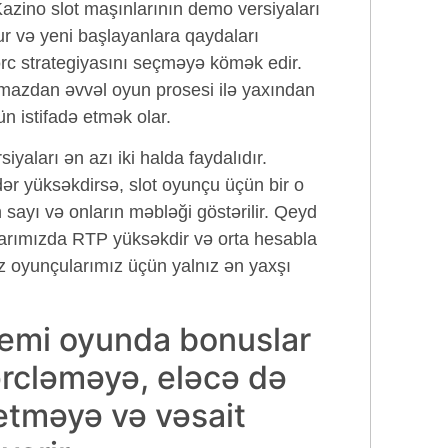
Kazino slot maşınlarının demo versiyaları
r və yeni başlayanlara qaydaları
c strategiyasını seçməyə kömək edir.
mazdan əvvəl oyun prosesi ilə yaxından
 istifadə etmək olar.
iyaları ən azı iki halda faydalıdır.
ər yüksəkdirsə, slot oyunçu üçün bir o
 sayı və onların məbləği göstərilir. Qeyd
larımızda RTP yüksəkdir və orta hesabla
iz oyunçularımız üçün yalnız ən yaxşı
temi oyunda bonuslar
rcləməyə, eləcə də
 etməyə və vəsait