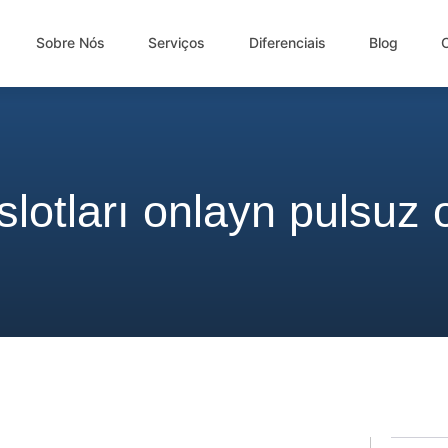
Sobre Nós
Serviços
Diferenciais
Blog
 slotları onlayn pulsuz