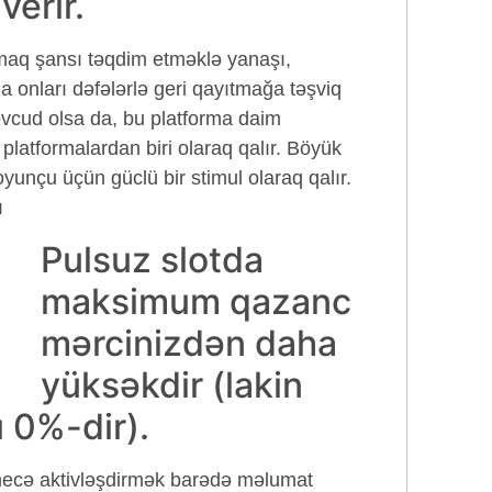
erir.
maq şansı təqdim etməklə yanaşı,
 da onları dəfələrlə geri qayıtmağa təşviq
övcud olsa da, bu platforma daim
platformalardan biri olaraq qalır. Böyük
unçu üçün güclü bir stimul olaraq qalır.
ı
Pulsuz slotda
maksimum qazanc
mərcinizdən daha
yüksəkdir (lakin
 0%-dir).
 necə aktivləşdirmək barədə məlumat