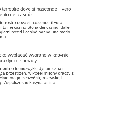
 terrestre dove si nasconde il vero
mento nei casinò
terrestre dove si nasconde il vero
nto nei casinò Storia dei casinò: dalle
i giorni nostri I casinò hanno una storia
ante
bko wypłacać wygrane w kasynie
 praktyczne porady
er online to niezwykle dynamiczna i
ca przestrzeń, w której miliony graczy z
wiata mogą cieszyć się rozrywką i
ją. Współczesne kasyna online