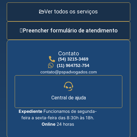
Ver todos os serviços
Preencher formulário de atendimento
Contato
(54) 3215-3469
(11) 964752-754
contato@pspadvogados.com
Central de ajuda
Expediente
Funcionamos de segunda-
feira a sexta-feira das 8:30h às 18h.
Online
24 horas