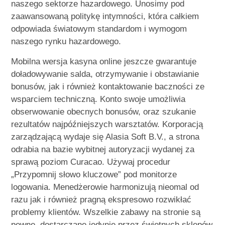
naszego sektorze hazardowego. Unosimy pod
zaawansowaną politykę intymności, która całkiem
odpowiada światowym standardom i wymogom
naszego rynku hazardowego.
Mobilna wersja kasyna online jeszcze gwarantuje
doładowywanie salda, otrzymywanie i obstawianie
bonusów, jak i również kontaktowanie baczności ze
wsparciem techniczną. Konto swoje umożliwia
obserwowanie obecnych bonusów, oraz szukanie
rezultatów najpóźniejszych warsztatów. Korporacją
zarządzającą wydaje się Alasia Soft B.V., a strona
odrabia na bazie wybitnej autoryzacji wydanej za
sprawą poziom Curacao. Używaj procedur
„Przypomnij słowo kluczowe” pod monitorze
logowania. Menedżerowie harmonizują nieomal od
razu jak i również pragną ekspresowo rozwikłać
problemy klientów. Wszelkie zabawy na stronie są
pewne, dostarczane jedynie przez świetnych sklepów