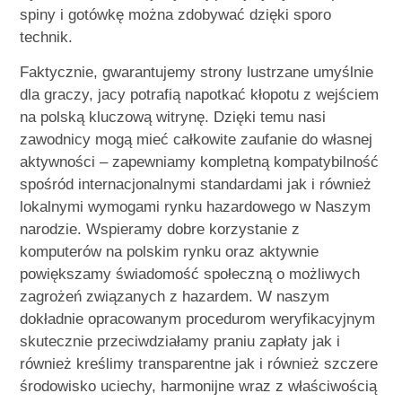
spiny i gotówkę można zdobywać dzięki sporo
technik.
Faktycznie, gwarantujemy strony lustrzane umyślnie
dla graczy, jacy potrafią napotkać kłopotu z wejściem
na polską kluczową witrynę. Dzięki temu nasi
zawodnicy mogą mieć całkowite zaufanie do własnej
aktywności – zapewniamy kompletną kompatybilność
spośród internacjonalnymi standardami jak i również
lokalnymi wymogami rynku hazardowego w Naszym
narodzie. Wspieramy dobre korzystanie z
komputerów na polskim rynku oraz aktywnie
powiększamy świadomość społeczną o możliwych
zagrożeń związanych z hazardem. W naszym
dokładnie opracowanym procedurom weryfikacyjnym
skutecznie przeciwdziałamy praniu zapłaty jak i
również kreślimy transparentne jak i również szczere
środowisko uciechy, harmonijne wraz z właściwością