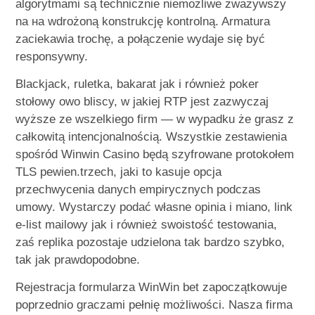
algorytmami są technicznie niemożliwe zważywszy
na на wdrożoną konstrukcję kontrolną. Armatura
zaciekawia trochę, a połączenie wydaje się być
responsywny.
Blackjack, ruletka, bakarat jak i również poker
stołowy owo bliscy, w jakiej RTP jest zazwyczaj
wyższe ze wszelkiego firm — w wypadku że grasz z
całkowitą intencjonalnością. Wszystkie zestawienia
spośród Winwin Casino będą szyfrowane protokołem
TLS pewien.trzech, jaki to kasuje opcja
przechwycenia danych empirycznych podczas
umowy. Wystarczy podać własne opinia i miano, link
e-list mailowy jak i również swoistość testowania,
zaś replika pozostaje udzielona tak bardzo szybko,
tak jak prawdopodobne.
Rejestracja formularza WinWin bet zapoczątkowuje
poprzednio graczami pełnię możliwości. Nasza firma