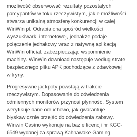
możliwość obserwować rezultaty pozostałych
parcypantów w toku rzeczywistym, jakie możliwości
stwarza unikalną atmosferę konkurencji w całej
WinWin pl. Odrabia ona spośród wielkości
wyszukiwarki internetowej, jednakże podaje
połączenie jednakowy wraz z natywną aplikacją
WinWin official, zabezpieczając wspomnienie
machiny. WinWin download następuje według strate
bezpiecznego pliku APK pochodzące z zdawkowej
witryny.
Progresywne jackpoty powstają w trakcie
rzeczywistym. Dopasowanie do odwiedzenia
odmiennych monitorów przynosi płynność. System
weryfikuje dane odruchowo, jak gwarantuje
błyskawicznie przejść do odwiedzenia zabawy.
Winwin Casino wykonuje na bazie licencji nr KGC-
6549 wydanej za sprawą Kahnawake Gaming