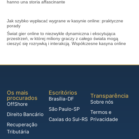
hanno una storia affascinante
Jak szybko wypłacać wygrane w kasynie online: praktyczne
porady
Świat gier online to niezwykle dynamiczna i ekscytująca
przestrzeń, w której miliony graczy z całego świata mogą
cieszyć się rozrywką i interakcją. Współczesne kasyna online
Os mais
Escritórios
Transparência
procurados
Brasília-DF
Sobre nós
OffShore
São Paulo-SP
Termos e
Direito Bancário
Caxias do Sul-RS
Privacidade
Recuperação
Tributária