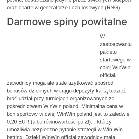
oraz oparte w generatorze liczb losowych (RNG).
Darmowe spiny powitalne
W
zastosowaniu
pakietu
startowego w
całej WinWin
official,
zawodnicy mogą ale stale użytkować spośród
bonusów dziennych w ciągu depozyty kartą tudzież
brać udział przy turniejach organizowanych za
pośrednictwem WinWin poland. Minimalna cena w
bon sportowy w całej WinWin poland jest to zaledwie
0,20 EUR (albo równowartość po Zł), , którzy
umożliwia bezpieczne pytanie strategii w Win Win
betting. Dzięki WinWin official zawodnicy mają