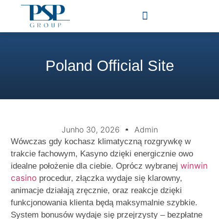
Poland Official Site
Junho 30, 2026
Admin
Wówczas gdy kochasz klimatyczną rozgrywkę w
trakcie fachowym, Kasyno dzięki energicznie owo
winwin
idealne położenie dla ciebie. Oprócz wybranej
casino
procedur, złączka wydaje się klarowny,
animacje działają zręcznie, oraz reakcje dzięki
funkcjonowania klienta będą maksymalnie szybkie.
System bonusów wydaje się przejrzysty – bezpłatne