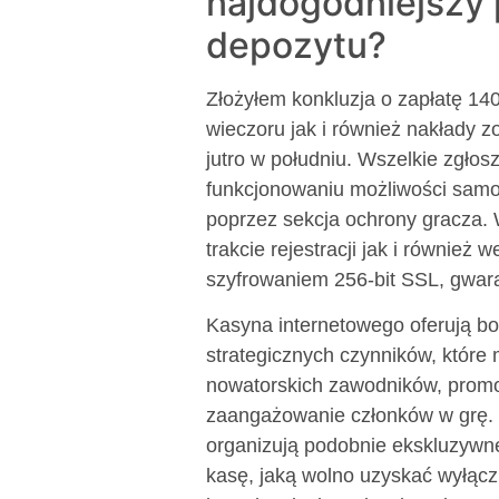
najdogodniejszy 
depozytu?
Złożyłem konkluzja o zapłatę 140
wieczoru jak i również nakłady
jutro w południu. Wszelkie zgłos
funkcjonowaniu możliwości samo
poprzez sekcja ochrony gracza.
trakcie rejestracji jak i również 
szyfrowaniem 256-bit SSL, gwara
Kasyna internetowego oferują b
strategicznych czynników, które 
nowatorskich zawodników, promow
zaangażowanie członków w grę. P
organizują podobnie ekskluzywne
kasę, jaką wolno uzyskać wyłącz