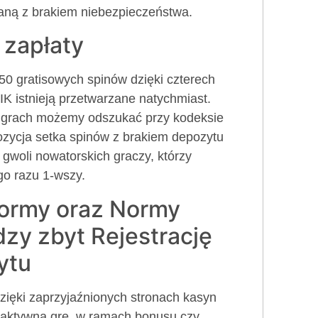
ną z brakiem niebezpieczeństwa.
 zapłaty
150 gratisowych spinów dzięki czterech
IK istnieją przetwarzane natychmiast.
h grach możemy odszukać przy kodeksie
ozycja setka spinów z brakiem depozytu
gwoli nowatorskich graczy, którzy
go razu 1-wszy.
Normy oraz Normy
zy zbyt Rejestrację
ytu
zięki zaprzyjaźnionych stronach kasyn
 aktywną grę, w ramach bonusu czy