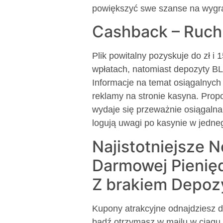
powiększyć swe szanse na wygra
Cashback – Ruch
Plik powitalny pozyskuje do zł i 
wpłatach, natomiast depozyty BL
Informacje na temat osiągalnyc
reklamy na stronie kasyna. Prop
wydaje się przeważnie osiągalna 
logują uwagi po kasynie w jedne
Najistotniejsze 
Darmowej Pienięd
Z brakiem Depoz
Kupony atrakcyjne odnajdziesz d
bądź otrzymasz w mailu w ciągu