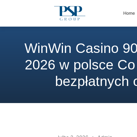
Home
WinWin Casino 90
2026 w polsce Co 
bezpłatnych