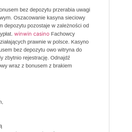
bonusem bez depozytu przerabia uwagi
wym. Oszacowanie kasyna sieciowy
 depozytu pozostaje w zależności od
winwin casino
wypłat.
Fachowcy
ziałających prawnie w polsce. Kasyno
nusem bez depozytu owo witryna do
 zbytnio rejestrację. Odnajdź
ciowy wraz z bonusem z brakiem
h,
ą