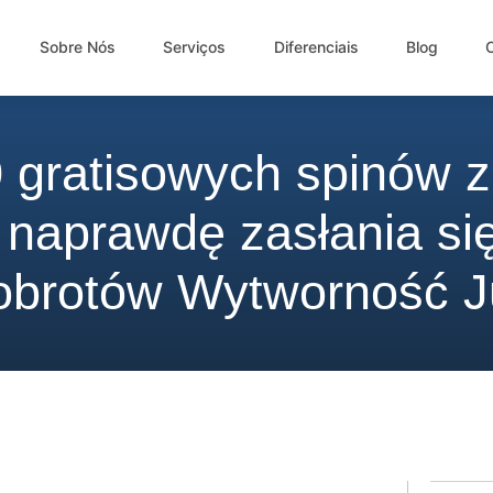
Sobre Nós
Serviços
Diferenciais
Blog
 gratisowych spinów z
naprawdę zasłania się
 obrotów Wytworność J